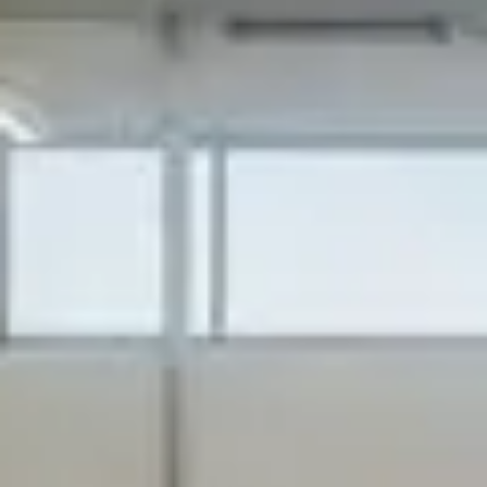
Järvevana tee 9, Tallinn, 11314
KMKR. nr: EE101446068
Projekteerimise MTR nr: EEP002211
Ehitusprojekti ekspertiis MTR nr: EPE001710