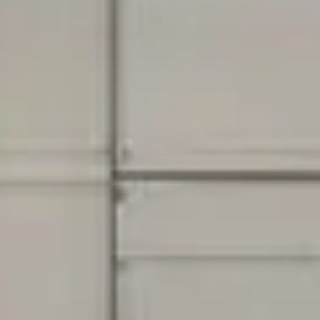
Copyright © 2026 Constructo OÜ. All rights reserved.
Privaatsuspoliitika
Õiguslik teave