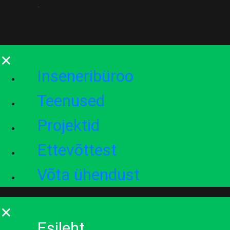
×
Inseneribüroo
Teenused
Projektid
Ettevõttest
Võta ühendust
×
Esileht